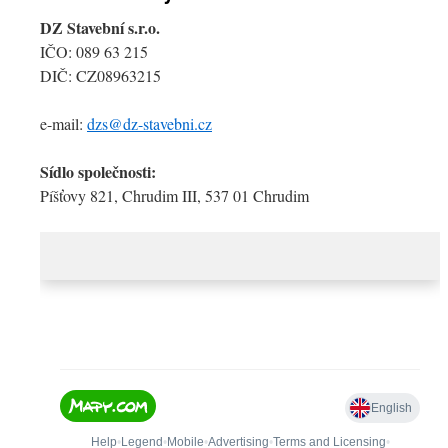
DZ Stavební s.r.o.
IČO: 089 63 215
DIČ: CZ08963215
e-mail:
dzs@dz-stavebni.cz
Sídlo společnosti:
Píšťovy 821, Chrudim III, 537 01 Chrudim