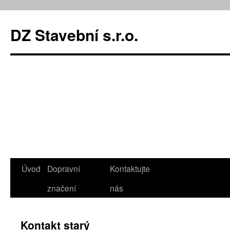
DZ Stavební s.r.o.
Úvod
Dopravní
Kontaktujte
Přejít
značení
nás
k
obsahu
Kontakt starý
webu